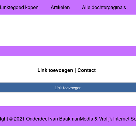
Linktegoed kopen
Artikelen
Alle dochterpagina's
Link toevoegen
Contact
Link toevoegen
ight © 2021 Onderdeel van
BaakmanMedia
&
Vrolijk Internet S